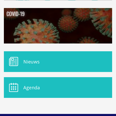
COVID-19
M
Nieuws
E
N
U
D
E
Agenda
L
A
S
I
D
E