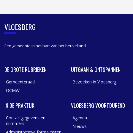
I
D
E
B
VLOESBERG
A
R
Een gemeente in het hart van het heuvelland.
DE GROTE RUBRIEKEN
UITGAAN & ONTSPANNEN
Gemeenteraad
Bezoeken in Vloesberg
OCMW
IN DE PRAKTIJK
VLOESBERG VOORTDUREND
Contactgegevens en
Agenda
nummers
Nieuws
Administratieve formaliteiten