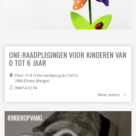
ORDRES DU JOUR - 2023
ELEKTRICITEIT – VERWARMING
ORDRES DU JOUR - 2024
GARAGES
HORECA
JUWELIER • HORLOGER • OPTIEK
KUNST – AMBACHT – CREATIES
SCHOONHEID EN WELZIJN
TEXTIEL – MERCERIE – LEDER
UITVAARTZORG
ONE-RAADPLEGINGEN VOOR KINDEREN VAN
VERZEKERINGEN - BANK
VOEDING EN DRANKEN
0 TOT 6 JAAR
WASSERIJ & STOMERIJ
Plein 11 B (1ste verdiping du CACS)
7890
Elzele
België
068/54.32.94
Meer weten
KINDEROPVANG