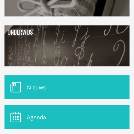
ONDERWIJS
M
Nieuws
E
N
U
D
E
Agenda
L
A
S