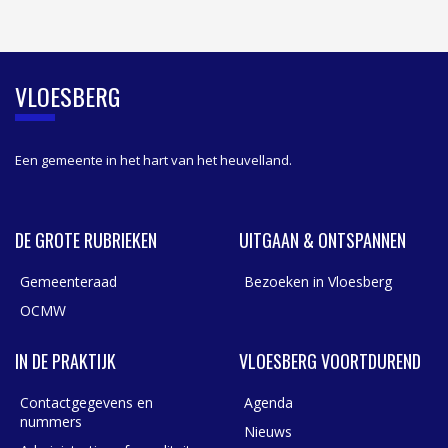
S
I
D
E
B
VLOESBERG
A
R
Een gemeente in het hart van het heuvelland.
DE GROTE RUBRIEKEN
UITGAAN & ONTSPANNEN
Gemeenteraad
Bezoeken in Vloesberg
OCMW
IN DE PRAKTIJK
VLOESBERG VOORTDUREND
Contactgegevens en
Agenda
nummers
Nieuws