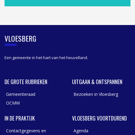
A
S
I
D
E
B
VLOESBERG
A
R
Een gemeente in het hart van het heuvelland.
DE GROTE RUBRIEKEN
UITGAAN & ONTSPANNEN
Gemeenteraad
Bezoeken in Vloesberg
OCMW
IN DE PRAKTIJK
VLOESBERG VOORTDUREND
Contactgegevens en
Agenda