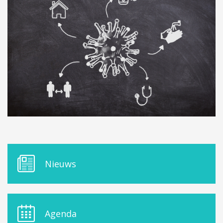
ORDRES DU JOUR - 2023
ELEKTRICITEIT – VERWARMING
ORDRES DU JOUR - 2024
GARAGES
HORECA
JUWELIER • HORLOGER • OPTIEK
KUNST – AMBACHT – CREATIES
SCHOONHEID EN WELZIJN
TEXTIEL – MERCERIE – LEDER
UITVAARTZORG
VERZEKERINGEN - BANK
VOEDING EN DRANKEN
WASSERIJ & STOMERIJ
M
Nieuws
E
N
U
D
E
Agenda
L