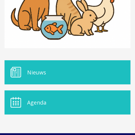
ORDRES DU JOUR - 2023
ELEKTRICITEIT – VERWARMING
ORDRES DU JOUR - 2024
GARAGES
HORECA
JUWELIER • HORLOGER • OPTIEK
KUNST – AMBACHT – CREATIES
SCHOONHEID EN WELZIJN
TEXTIEL – MERCERIE – LEDER
UITVAARTZORG
VERZEKERINGEN - BANK
VOEDING EN DRANKEN
WASSERIJ & STOMERIJ
M
Nieuws
E
N
U
D
E
Agenda
L
A
S
I
D