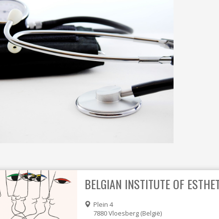
SMARKT
CONTAINERPARK
D
PAPIER-KARTON & PMD
ING
HUISVUIL
RMINGSFONDS"
BELGIAN INSTITUTE OF ESTHE
Plein 4
7880
Vloesberg
België