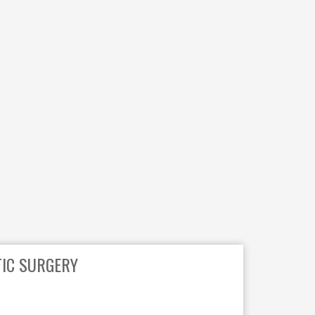
DRUKKERIJ
ELEKTRICITEIT – VERWARMING
GARAGES
HORECA
JUWELIER • HORLOGER • OPTIEK
KUNST – AMBACHT – CREATIES
SCHOONHEID EN WELZIJN
TEXTIEL – MERCERIE – LEDER
UITVAARTZORG
TIC SURGERY
VERZEKERINGEN - BANK
VOEDING EN DRANKEN