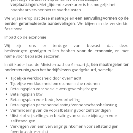
verplaatsingen.
Met glijdende werkuren is het mogelijk het
openbaar vervoer niet te overbelasten.
We wijzen erop dat deze maatregelen
een aanvulling vormen op de
eerder geformuleerde aanbevelingen
. We blijven in de versterkte
fase twee.
Impact op de economie
Wij zijn ons er terdege van bewust dat deze
beslissingen
gevolgen
zullen hebben
voor de economie
, en met
name voor bepaalde sectoren.
In dit kader had de Ministerraad op 6 maart jl.,
tien maatregelen ter
ondersteuning
van het bedrijfsleven
goedgekeurd, namelijk :
Tijdelijke werkloosheid door overmacht
Tijdelijke werkloosheid om economische redenen
Betalingsplan voor sociale werkgeversbijdragen
Betalingsplan btw
Betalingsplan voor bedrijfsvoorheffing
Betalingsplan personenbelasting/vennootschapsbelasting
Vermindering van de voorafbetaling voor zelfstandigen
Uitstel of vrijstelling van betaling van sociale bijdragen voor
zelfstandigen
Verkrijgen van een vervangingsinkomen voor zelfstandigen
(overbruggingsrecht)