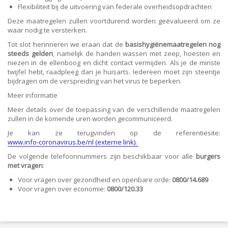
Flexibiliteit bij de uitvoering van federale overheidsopdrachten
Deze maatregelen zullen voortdurend worden geëvalueerd om ze
waar nodig te versterken.
Tot slot herinneren we eraan dat de
basishygiënemaatregelen nog
steeds gelden
, namelijk de handen wassen met zeep, hoesten en
niezen in de ellenboog en dicht contact vermijden. Als je de minste
twijfel hebt, raadpleeg dan je huisarts. Iedereen moet zijn steentje
bijdragen om de verspreiding van het virus te beperken.
Meer informatie
Meer details over de toepassing van de verschillende maatregelen
zullen in de komende uren worden gecommuniceerd.
Je kan ze terugvinden op de referentiesite:
www.info-coronavirus.be/nl (externe link)
.
De volgende telefoonnummers zijn beschikbaar voor alle
burgers
met vragen
:
Voor vragen over gezondheid en openbare orde:
0800/14.689
Voor vragen over economie:
0800/120.33