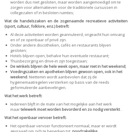
worden dus niet gesloten, maar worden aangemoedigd om te
zorgen voor alternatieven voor de traditionele cursussen in
collegezalen of in besloten ruimtes;
Wat de handelszaken en de zogenaamde recreatieve activiteiten
(sport, cultuur, folklore, enz.) betreft:
Al deze activiteiten worden geannuleerd, ongeacht hun omvang
en of ze openbaar of privé zijn.
Onder andere discotheken, cafés en restaurants blijven
gesloten;
Hotels blijven open, behalve hun eventuele restaurant;
Thuisbezorging en drive-in zijn toegestaan;
De winkels blijven de hele week open, maar niet in het weekend;
Voedingszaken en apotheken blijven gewoon open, ook in het
weekend
. Niettemin wordt aanbevolen dat zij de
hygiënemaatregelen versterken op basis van de reeds
geformuleerde aanbevelingen.
Wat het werk betreft:
Iedereen blijft in de mate van het mogelijke aan het werk
maar
telewerk moet worden bevorderd en zo nodig versterkt
.
Wat het openbaar vervoer betreft:
Het openbaar vervoer functioneert normaal, maar er wordt
gevraagd om zich te beperken tot
noodzakelijke