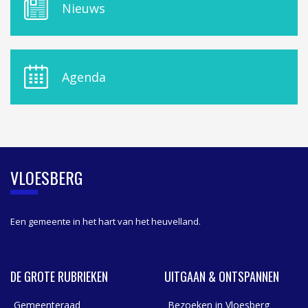
M
Nieuws
E
N
U
D
E
Agenda
L
A
S
I
D
E
B
VLOESBERG
A
R
Een gemeente in het hart van het heuvelland.
DE GROTE RUBRIEKEN
UITGAAN & ONTSPANNEN
Gemeenteraad
Bezoeken in Vloesberg