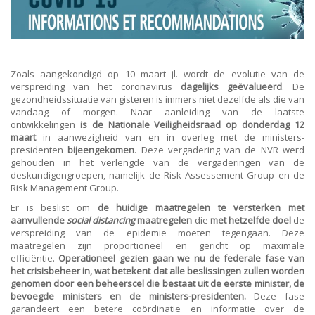
ORDRES DU JOUR - 2023
ELEKTRICITEIT – VERWARMING
ORDRES DU JOUR - 2024
GARAGES
HORECA
JUWELIER • HORLOGER • OPTIEK
KUNST – AMBACHT – CREATIES
Zoals aangekondigd op 10 maart jl. wordt de evolutie van de
SCHOONHEID EN WELZIJN
verspreiding van het coronavirus
dagelijks geëvalueerd
. De
TEXTIEL – MERCERIE – LEDER
gezondheidssituatie van gisteren is immers niet dezelfde als die van
UITVAARTZORG
vandaag of morgen. Naar aanleiding van de laatste
VERZEKERINGEN - BANK
ontwikkelingen
is de Nationale Veiligheidsraad op donderdag 12
maart
in aanwezigheid van en in overleg met de ministers-
VOEDING EN DRANKEN
presidenten
bijeengekomen
. Deze vergadering van de NVR werd
WASSERIJ & STOMERIJ
gehouden in het verlengde van de vergaderingen van de
deskundigengroepen, namelijk de Risk Assessement Group en de
Risk Management Group.
Er is beslist om
de huidige maatregelen te versterken met
aanvullende
social distancing
maatregelen
die
met hetzelfde doel
de
verspreiding van de epidemie moeten tegengaan. Deze
maatregelen zijn proportioneel en gericht op maximale
efficiëntie.
Operationeel gezien gaan we nu de federale fase van
het crisisbeheer in, wat betekent dat alle beslissingen zullen worden
genomen door een beheerscel die bestaat uit de eerste minister, de
bevoegde ministers en de ministers-presidenten.
Deze fase
garandeert een betere coördinatie en informatie over de