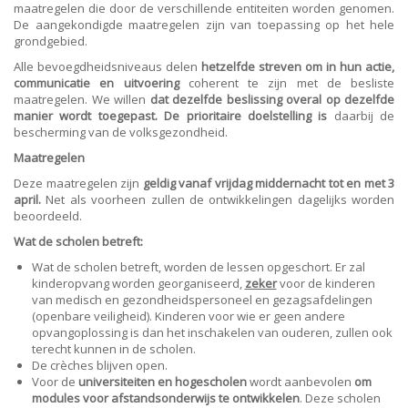
maatregelen die door de verschillende entiteiten worden genomen.
De aangekondigde maatregelen zijn van toepassing op het hele
grondgebied.
Alle bevoegdheidsniveaus delen
hetzelfde streven om in hun actie,
communicatie en uitvoering
coherent te zijn met de besliste
maatregelen. We willen
dat dezelfde beslissing overal op dezelfde
manier wordt toegepast. De prioritaire doelstelling is
daarbij de
bescherming van de volksgezondheid.
Maatregelen
Deze maatregelen zijn
geldig vanaf vrijdag middernacht tot en met 3
april.
Net als voorheen zullen de ontwikkelingen dagelijks worden
beoordeeld.
Wat de scholen betreft:
Wat de scholen betreft, worden de lessen opgeschort. Er zal
kinderopvang worden georganiseerd,
zeker
voor de kinderen
van medisch en gezondheidspersoneel en gezagsafdelingen
(openbare veiligheid). Kinderen voor wie er geen andere
opvangoplossing is dan het inschakelen van ouderen, zullen ook
terecht kunnen in de scholen.
De crèches blijven open.
Voor de
universiteiten en hogescholen
wordt aanbevolen
om
modules voor afstandsonderwijs te ontwikkelen
. Deze scholen