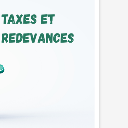
DRUKKERIJ
ELEKTRICITEIT – VERWARMING
GARAGES
HORECA
JUWELIER • HORLOGER • OPTIEK
KUNST – AMBACHT – CREATIES
SCHOONHEID EN WELZIJN
TEXTIEL – MERCERIE – LEDER
UITVAARTZORG
VERZEKERINGEN - BANK
VOEDING EN DRANKEN