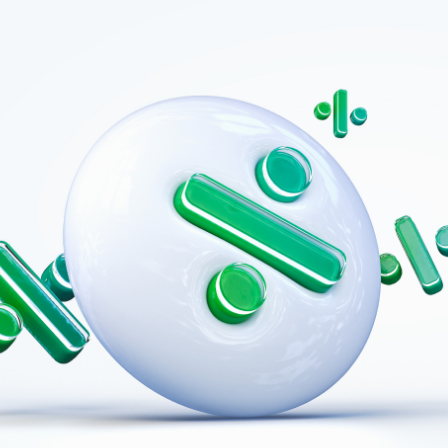
SMARKT
CONTAINERPARK
D
PAPIER-KARTON & PMD
ING
HUISVUIL
RMINGSFONDS"