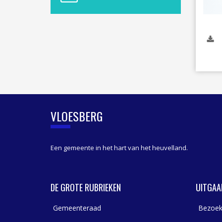
A
S
I
D
E
B
A
R
VLOESBERG
Een gemeente in het hart van het heuvelland.
DE GROTE RUBRIEKEN
UITGAA
Gemeenteraad
Bezoek