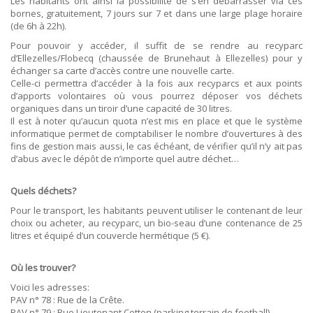
Les habitants ont ainsi la possibilité de s’en débarrasser via ces
bornes, gratuitement, 7 jours sur 7 et dans une large plage horaire
(de 6h à 22h).
Pour pouvoir y accéder, il suffit de se rendre au recyparc
d’Ellezelles/Flobecq (chaussée de Brunehaut à Ellezelles) pour y
échanger sa carte d’accès contre une nouvelle carte.
Celle-ci permettra d’accéder à la fois aux recyparcs et aux points
d’apports volontaires où vous pourrez déposer vos déchets
organiques dans un tiroir d’une capacité de 30 litres.
Il est à noter qu’aucun quota n’est mis en place et que le système
informatique permet de comptabiliser le nombre d’ouvertures à des
fins de gestion mais aussi, le cas échéant, de vérifier qu’il n’y ait pas
d’abus avec le dépôt de n’importe quel autre déchet…
Quels déchets?
Pour le transport, les habitants peuvent utiliser le contenant de leur
choix ou acheter, au recyparc, un bio-seau d’une contenance de 25
litres et équipé d’un couvercle hermétique (5 €).
Où les trouver?
Voici les adresses:
PAV n° 78 : Rue de la Crête.
PAV n° 79 : Rue Lieutenant Cotton (parking terrain de football).