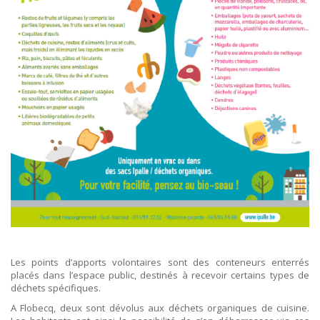
ORDRES DU JOUR - 2023
ELEKTRICITEIT – VERWARMING
ORDRES DU JOUR - 2024
GARAGES
HORECA
JUWELIER • HORLOGER • OPTIEK
KUNST – AMBACHT – CREATIES
SCHOONHEID EN WELZIJN
TEXTIEL – MERCERIE – LEDER
UITVAARTZORG
VERZEKERINGEN - BANK
VOEDING EN DRANKEN
WASSERIJ & STOMERIJ
Les points d’apports volontaires sont des conteneurs enterrés
placés dans l’espace public, destinés à recevoir certains types de
déchets spécifiques.
A Flobecq, deux sont dévolus aux déchets organiques de cuisine.