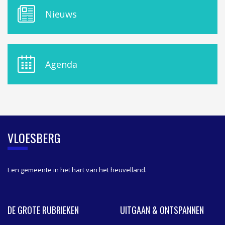
M
Nieuws
E
N
U
D
E
Agenda
L
A
S
I
D
E
B
VLOESBERG
A
R
Een gemeente in het hart van het heuvelland.
DE GROTE RUBRIEKEN
UITGAAN & ONTSPANNEN