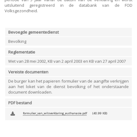
ORDRES DU JOUR - 2023
ELEKTRICITEIT – VERWARMING
uitsluitend geregistreerd in de databank van de FOD
ORDRES DU JOUR - 2024
GARAGES
Volksgezondheid.
HORECA
JUWELIER • HORLOGER • OPTIEK
KUNST – AMBACHT – CREATIES
Bevoegde gemeentedienst
SCHOONHEID EN WELZIJN
TEXTIEL – MERCERIE – LEDER
Bevolking
UITVAARTZORG
Reglementatie
VERZEKERINGEN - BANK
VOEDING EN DRANKEN
Wet van 28 mei 2002, KB van 2 april 2003 en KB van 27 april 2007
WASSERIJ & STOMERIJ
Vereiste documenten
De burger kan het papieren formulier van de aangifte verkrijgen
aan het loket van de dienst bevolking of het onderstaande
document downloaden.
PDF bestand
formulier_van_wilsverklaring_euthanasie.pdf
40.99 KB