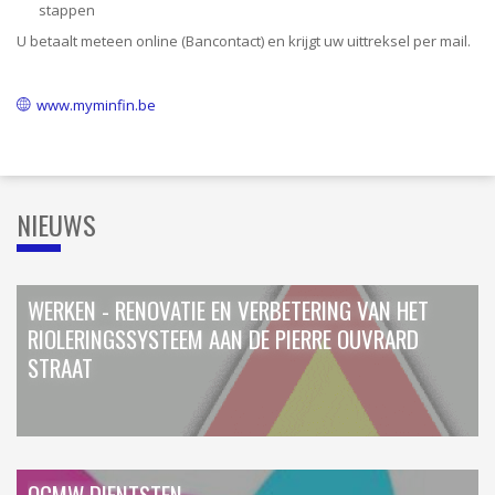
ORDRES DU JOUR - 2023
ELEKTRICITEIT – VERWARMING
stappen
ORDRES DU JOUR - 2024
GARAGES
U betaalt meteen online (Bancontact) en krijgt uw uittreksel per mail.
HORECA
JUWELIER • HORLOGER • OPTIEK
KUNST – AMBACHT – CREATIES
www.myminfin.be
SCHOONHEID EN WELZIJN
TEXTIEL – MERCERIE – LEDER
UITVAARTZORG
VERZEKERINGEN - BANK
NIEUWS
VOEDING EN DRANKEN
WASSERIJ & STOMERIJ
WERKEN - RENOVATIE EN VERBETERING VAN HET
RIOLERINGSSYSTEEM AAN DE PIERRE OUVRARD
STRAAT
OCMW DIENTSTEN