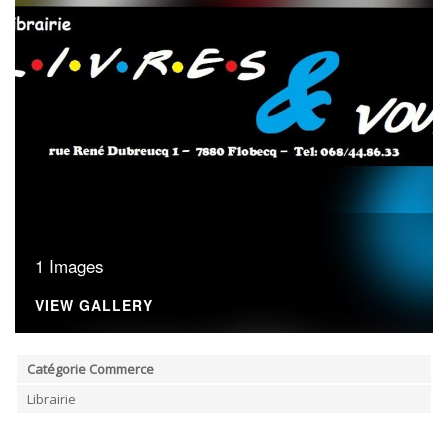
ORDRES DU JOUR - 2023
ELEKTRICITEIT – VERWARMING
ORDRES DU JOUR - 2024
GARAGES
HORECA
JUWELIER • HORLOGER • OPTIEK
KUNST – AMBACHT – CREATIES
SCHOONHEID EN WELZIJN
TEXTIEL – MERCERIE – LEDER
UITVAARTZORG
VERZEKERINGEN - BANK
VOEDING EN DRANKEN
WASSERIJ & STOMERIJ
1 Images
VIEW GALLERY
Catégorie Commerce
Librairie