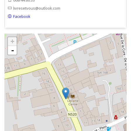
068/44.86.33
livresetvous@outlook.com
Facebook
+
-