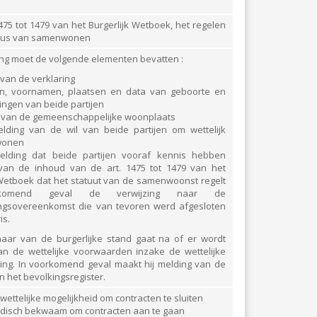
DRUKKERIJ
475 tot 1479 van het Burgerlijk Wetboek, het regelen
atus van samenwonen
ELEKTRICITEIT – VERWARMING
ing moet de volgende elementen bevatten :
GARAGES
 van de verklaring
n, voornamen, plaatsen en data van geboorte en
HORECA
ngen van beide partijen
s van de gemeenschappelijke woonplaats
JUWELIER • HORLOGER • OPTIEK
lding van de wil van beide partijen om wettelijk
wonen
KUNST – AMBACHT – CREATIES
elding dat beide partijen vooraf kennis hebben
an de inhoud van de art. 1475 tot 1479 van het
 Wetboek dat het statuut van de samenwoonst regelt
SCHOONHEID EN WELZIJN
komend geval de verwijzing naar de
ngsovereenkomst die van tevoren werd afgesloten
TEXTIEL – MERCERIE – LEDER
is.
UITVAARTZORG
aar van de burgerlijke stand gaat na of er wordt
n de wettelijke voorwaarden inzake de wettelijke
ng. In voorkomend geval maakt hij melding van de
VERZEKERINGEN - BANK
in het bevolkingsregister.
VOEDING EN DRANKEN
 wettelijke mogelijkheid om contracten te sluiten
uridisch bekwaam om contracten aan te gaan