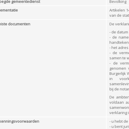
oegde gemeentedienst
Bevolking
SMARKT
CONTAINERPARK
lementatie
Artikelen 1
van de st
D
PAPIER-KARTON & PMD
eiste documenten
De verklar
ING
HUISVUIL
- de datum
- de name
RMINGSFONDS"
handtekeni
- het adre
- de verme
samen te 
- de verm
genomen v
Burgerlijk
in voor
samenlevi
bij de notar
De ambten
voldaan aa
samenwoni
verklaring 
kenningsvoorwaarden
- u hebt de
- u bent j