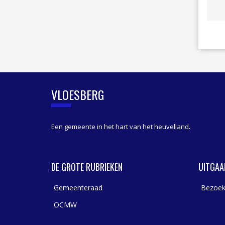
I
D
E
B
A
R
VLOESBERG
Een gemeente in het hart van het heuvelland.
DE GROTE RUBRIEKEN
UITGAA
Gemeenteraad
Bezoek
OCMW