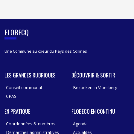
S
I
D
E
B
FLOBECQ
A
R
Une Commune au coeur du Pays des Collines
LES GRANDES RUBRIQUES
DÉCOUVRIR & SORTIR
Conseil communal
Bezoeken in Vloesberg
CPAS
EN PRATIQUE
FLOBECQ EN CONTINU
Coordonnées & numéros
Agenda
Démarches administratives
Actualités