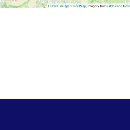
Leaflet
| ©
OpenStreetMap
, Imagery from
GIScience Rese