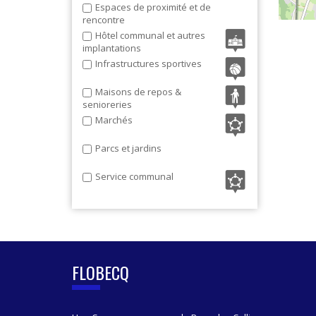
Espaces de proximité et de
rencontre
Hôtel communal et autres
implantations
Infrastructures sportives
Maisons de repos &
senioreries
Marchés
Parcs et jardins
Service communal
FLOBECQ