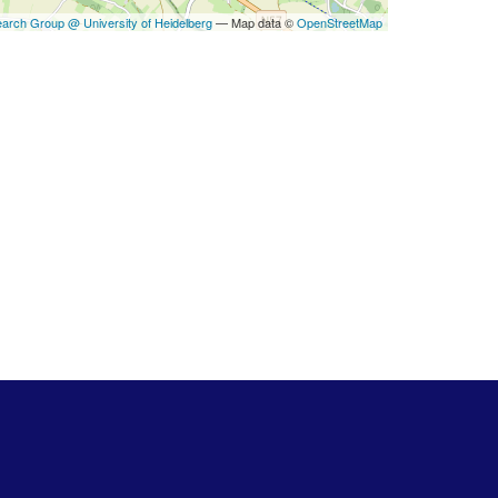
TEXTILE - MERCERIE - CUIR
arch Group @ University of Heidelberg
— Map data ©
OpenStreetMap