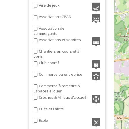
ORDRES DU JOUR - 2023
INTERVENTION DU FONDS CHAUFFAGE
RECYPARC
SOINS INFIRMIERS
E
ORDRES DU JOUR - 2022
PROCÈS-VERBAUX 2021
CONSEIL COMMUNAL
FLEURS - PLANTES - JARDIN
Aire de jeux
ORDRES DU JOUR - 2024
LUTTE CONTRE LE SURENDETTEMENT
PAPIERS-CARTONS ET PMC
N
GARAGES
)
DÉCHETS MÉNAGERS
CONSEIL COMMUNAL DES JEUNES
ORDRES DU JOUR - 2023
PROCÈS-VERBAUX 2023
HORECA
Association : CPAS
IMPRIMERIE
ORDRES DU JOUR - 2024
Association de
LIBRAIRIE - PAPETERIE
commerçants
POMPE À ESSENCE - COMBUSTIBLES
Associations et services
POMPES FUNÈBRES
TEXTILE - MERCERIE - CUIR
Chantiers en cours et à
venir
Club sportif
Commerce ou entreprise
Commerce à remettre &
Espaces à louer
Crèches & Milieux d'accueil
Culte et Laïcité
Ecole