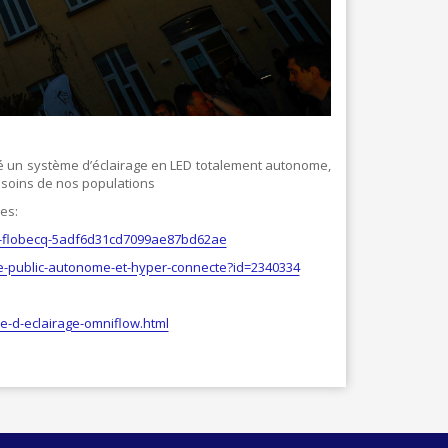
TEXTILE - MERCERIE - CUIR
ré un système d’éclairage en LED totalement autonome,
esoins de nos populations
ses:
a-flobecq-5adf6d31cd7099ae87bd62ae
ge-public-autonome-et-hyper-connecte?id=2340334
me-d-eclairage-omniflow.html