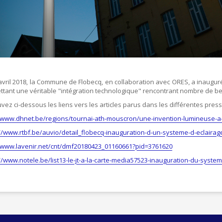
avril 2018, la Commune de Flobecq, en collaboration avec ORES, a inaugu
tant une véritable "intégration technologique" rencontrant nombre de b
vez ci-dessous les liens vers les articles parus dans les différentes pres
//www.dhnet.be/regions/tournai-ath-mouscron/une-invention-lumineuse-
//www.rtbf.be/auvio/detail_flobecq-inauguration-d-un-systeme-d-eclaira
//www.lavenir.net/cnt/dmf20180423_01160661?pid=3761620
//www.notele.be/list13-le-jt-a-la-carte-media57523-inauguration-du-syste