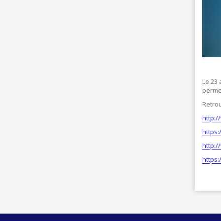
Le 23 
permet
Retrou
http:
https:
http:
https: